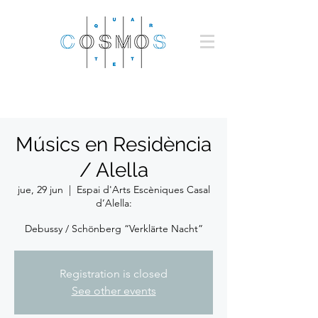
Músics en Residència
/ Alella
jue, 29 jun
  |  
Espai d'Arts Escèniques Casal
d’Alella:
Debussy / Schönberg “Verklärte Nacht”
Registration is closed
See other events